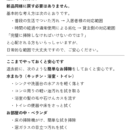
新品同様に戻す必要はありません
。
基本的な考え方は次のとおりです。
・普段の生活でついた汚れ → 入居者様の対応範囲
・時間の経過や通常使用による劣化 → 貸主側の対応範囲
「完璧に掃除しなければいけないのでは？」
と心配される方もいらっしゃいますが、
日常的な範囲で大丈夫ですので、ご安心ください。
ここまでやっておくと安心です
退去前に、次のような
簡単なお掃除
をしておくと安心です。
水まわり（キッチン・浴室・トイレ）
・シンクや洗面台の水アカを軽く落とす
・コンロ周りの軽い油汚れを拭き取る
・浴室の髪の毛や石けんカスを流す
・トイレの便器や床をさっと拭く
お部屋の中・ベランダ
・床の掃除機がけ、簡単な拭き掃除
・窓ガラスの目立つ汚れを拭く