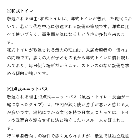
①和式トイレ
敬遠される理由: 和式トイレは、洋式トイレが普及した現代にお
いて、若い世代を中心に敬遠される設備の筆頭です。洋式に比
べて使いづらく、衛生面が気になるという声が多数を占めま
す。
和式トイレが敬遠される最大の理由は、入居希望者の「慣れ」
の問題です。多くの人が子どもの頃から洋式トイレに慣れ親し
んでおり、毎日使う場所だからこそ、ストレスのない設備を求
める傾向が強いです。
②3点式ユニットバス
敬遠される理由: 3点式ユニットバス（風呂・トイレ・洗面が一
緒になったタイプ）は、空間が狭く使い勝手が悪いと感じる人
が多いです。湯船につかる文化を持つ日本人にとっては、トイ
レや洗面台を濡らさずに済む独立したバスルームが好まれま
す。
特に単身者向けの物件で多く見られますが、最近では独立洗面