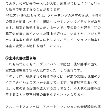
ており、和室は畳の手入れが大変、家具が合わせにくいといっ
た理由で敬遠されることがあります。
特に若い世代にとっては、フローリングの洋室の方が、手持ち
の家具を配置しやすく、掃除もしやすいというメリットがあり
ます。和室を敬遠する人がいる一方で、畳の香りが好き、和の
雰囲気が落ち着くといった理由で好む人もいますが、マジョリ
ティは洋室を求める傾向にあります。リノベーションで和室を
洋室に変更する物件も増えています。
⑤室外洗濯機置き場
これも時代とともに、プライバシーや防犯、使い勝手の面で、
室内洗濯機置き場が人気になったことの表れです。
このように、敬遠される設備の多くは、過去の常識と現在のラ
イフスタイルとのズレから生じています。賃貸経営において
は、人気のある設備を導入するだけでなく、不人気な設備を改
善することも空室対策の重要なポイントとなります。
アスリートアルファは、アパート・マンションの
最新設備の導