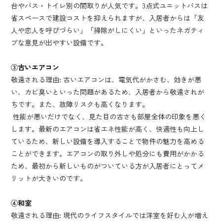
台やバス・トイレ別の間取りが人気です。3点式ユニットバスは
省スペースで建設コストを抑えられますが、入居者からは「友
人や恋人を呼びづらい」「掃除がしにくい」といったネガティ
ブな意見が出やすい設備です。
③古いエアコン
敬遠される理由: 古いエアコンは、電気代がかさむ、効きが悪
い、カビ臭いといった問題があるため、入居者から敬遠されが
ちです。また、故障リスクも高くなります。
性能が悪いだけでなく、見た目の古さも部屋全体の印象を悪く
します。最新のエアコンは省エネ性能が高く、快適性も向上し
ているため、新しい設備を導入することで物件の魅力を高める
ことができます。エアコンの取り外しや処分にも費用がかかる
ため、最初から新しいものがついている方が入居者にとってメ
リットが大きいのです。
④和室
敬遠される理由: 現代のライフスタイルでは洋室を好む人が増え