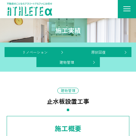
施工実績
リノベーション
原状回復
建物管理
建物管理
止水板設置工事
施工概要